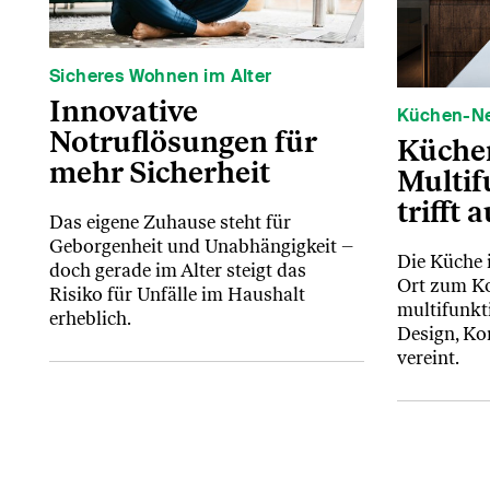
Sicheres Wohnen im Alter
Innovative
Küchen-N
Notruflösungen für
Küche
mehr Sicherheit
Multif
trifft a
Das eigene Zuhause steht für
Geborgenheit und Unabhängigkeit –
Die Küche i
doch gerade im Alter steigt das
Ort zum Ko
Risiko für Unfälle im Haushalt
multifunkt
erheblich.
Design, Ko
vereint.
Newsle
Melden Sie
Zeitungsne