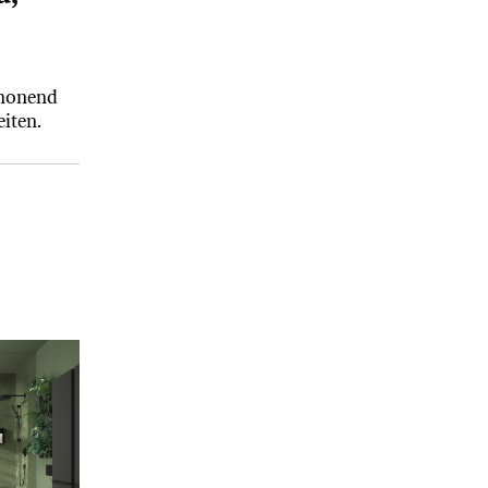
chonend
iten.