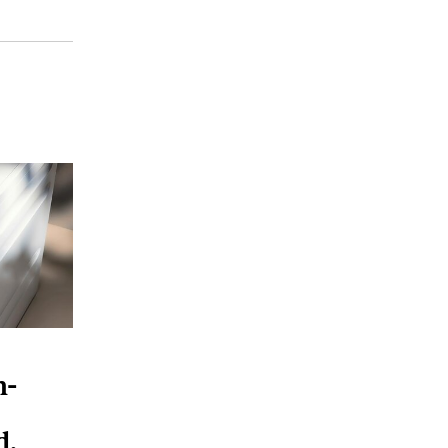
n-
d,