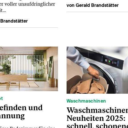
 voller unaufdringlicher
von Gerald Brandstätter
it…
 Brandstätter
pt
Waschmaschinen
efinden und
Waschmaschine
annung
Neuheiten 2025:
schnell, schonen