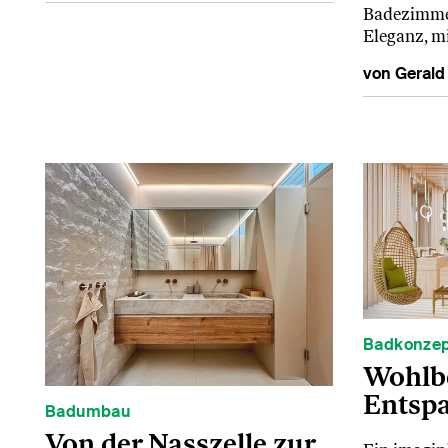
Badezimmer
Eleganz, m
von Gerald
Badkonze
Wohlb
Entsp
Badumbau
Von der Nasszelle zur