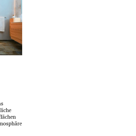
as
liche
flächen
tmosphäre