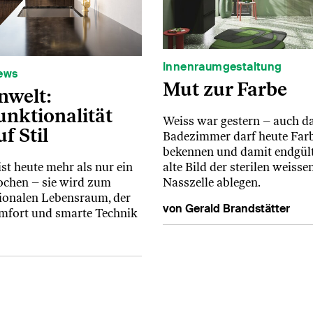
Innenraumgestaltung
ews
Mut zur Farbe
nwelt:
unktionalität
Weiss war gestern – auch d
uf Stil
Badezimmer darf heute Far
bekennen und damit endgült
alte Bild der sterilen weisse
st heute mehr als nur ein
Nasszelle ablegen.
chen – sie wird zum
ionalen Lebensraum, der
von Gerald Brandstätter
mfort und smarte Technik
tter abonnieren und profiti
 sich für unseren
14-täglich erscheinenden
wsletter
an. Dieser enthält rechtliche Ratgeber,