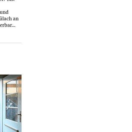
 und
ülach an
uerbar…