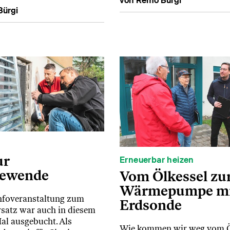
von Remo Bürgi
Bürgi
ur
Erneuerbar heizen
iewende
Vom Ölkessel zu
Wärmepumpe mi
nfoveranstaltung zum
Erdsonde
satz war auch in diesem
Mal ausgebucht. Als
Wie kommen wir weg vom Ö