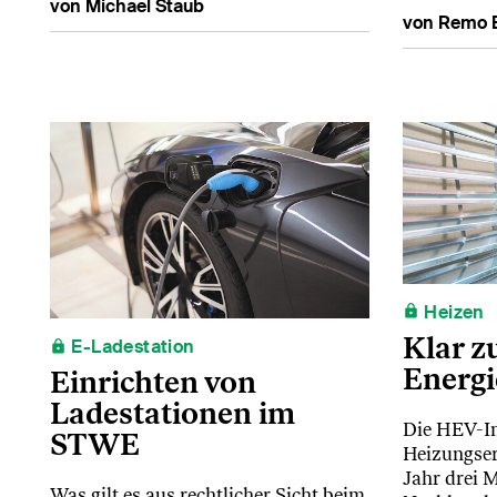
von Michael Staub
von Remo 
Heizen
Klar z
E-Ladestation
Energ
Einrichten von
Ladestationen im
Die HEV-I
STWE
Heizungser
Jahr drei 
Was gilt es aus rechtlicher Sicht beim