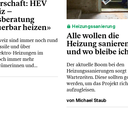
rschaft: HEV
z –
sberatung
erbar heizen»
Heizungssanierung
Alle wollen die
weiz sind immer noch rund
Heizung saniere
ssile und über
und wo bleibe ic
ektro-Heizungen im
och immer mehr
Der aktuelle Boom bei den
tümerinnen und…
Heizungssanierungen sorgt 
Wartezeiten. Diese sollten g
werden, um das Projekt rich
aufzugleisen.
von Michael Staub