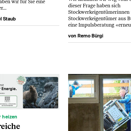
ben wir für Sie eine
dieser Frage haben sich
er…
Stockwerkeigentümerinnen
Stockwerkeigentümer aus B
l Staub
eine Impulsberatung «erne
von Remo Bürgi
r heizen
reiche