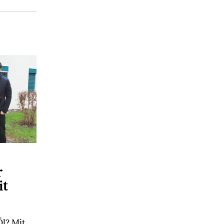
r
t
l? Mit