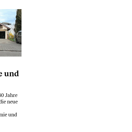
e und
40 Jahre
die neue
mie und