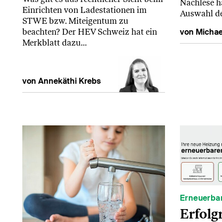
Nachlese ha
Einrichten von Ladestationen im
Auswahl d
STWE bzw. Miteigentum zu
von Michae
beachten? Der HEV Schweiz hat ein
Merkblatt dazu…
von Annekäthi Krebs
Erneuerba
Erfolg