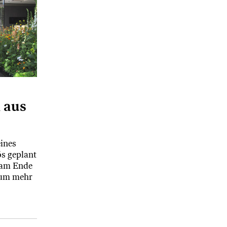
 aus
ines
s geplant
t am Ende
aum mehr