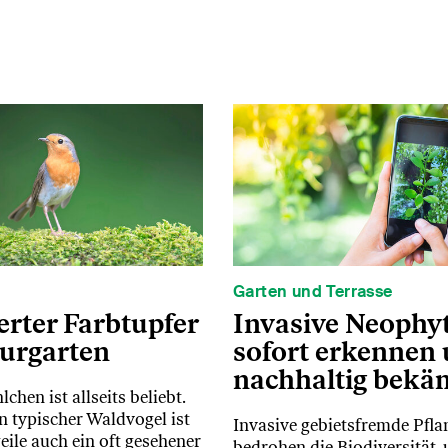
Garten und Terrasse
erter Farbtupfer
Invasive Neophy
urgarten
sofort erkennen
nachhaltig bekä
chen ist allseits beliebt.
n typischer Waldvogel ist
Invasive gebietsfremde Pfl
eile auch ein oft gesehener
bedrohen die Biodiversität, 