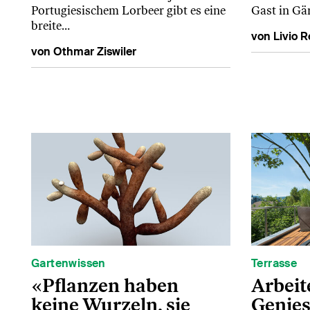
Portugiesischem Lorbeer gibt es eine
Gast in Gä
breite…
von Livio R
von Othmar Ziswiler
Gartenwissen
Terrasse
«Pflanzen haben
Arbeit
keine Wurzeln, sie
Genie