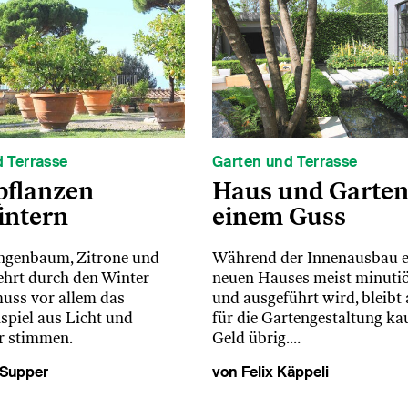
 Terrasse
Garten und Terrasse
pflanzen
Haus und Garten
intern
einem Guss
ngenbaum, Zitrone und
Während der Innenausbau e
ehrt durch den Winter
neuen Hauses meist minutiö
uss vor allem das
und ausgeführt wird, bleib
piel aus Licht und
für die Gartengestaltung k
r stimmen.
Geld übrig.…
 Supper
von Felix Käppeli