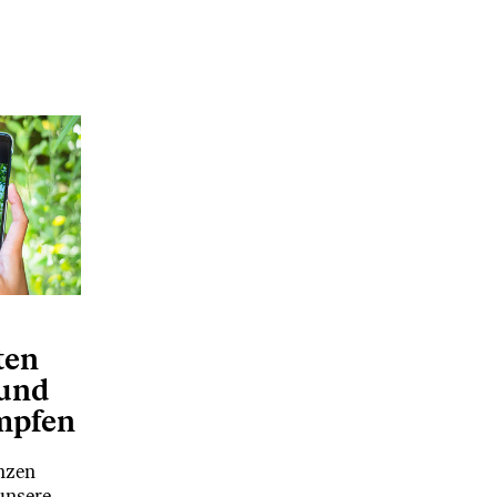
ten
 und
mpfen
anzen
unsere