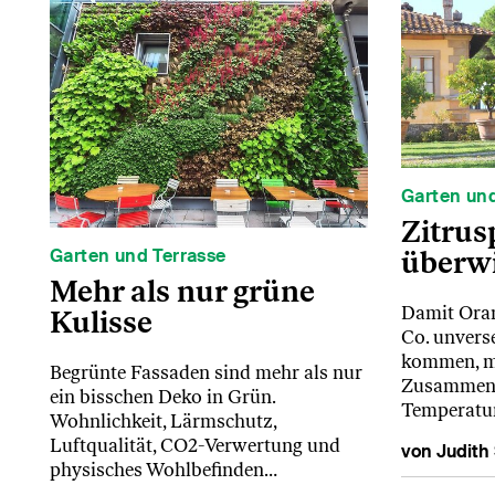
Garten und
Zitrus
Garten und Terrasse
überw
Mehr als nur grüne
Damit Ora
Kulisse
Co. unvers
kommen, m
Begrünte Fassaden sind mehr als nur
Zusammens
ein bisschen Deko in Grün.
Temperatu
Wohnlichkeit, Lärmschutz,
Luftqualität, CO2-Verwertung und
von Judith
physisches Wohlbefinden…