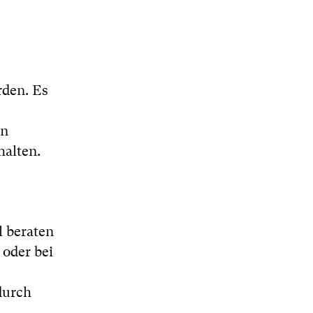
rden. Es
en
halten.
l beraten
 oder bei
durch