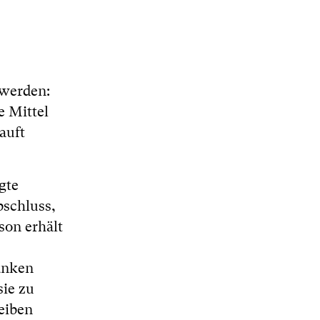
 werden:
e Mittel
auft
gte
bschluss,
son erhält
anken
sie zu
leiben