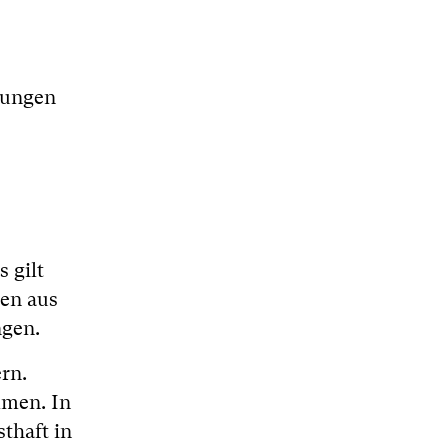
tungen
s gilt
ten aus
ngen.
rn.
mmen. In
thaft in