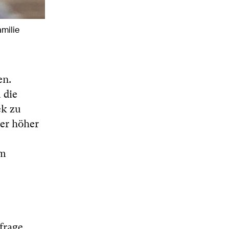
amilie
en.
 die
ek zu
der höher
em
frage