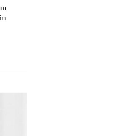
im
in
.