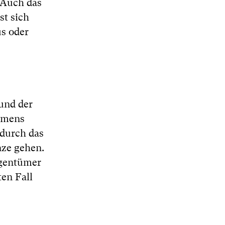
 Auch das
st sich
us oder
und der
mmens
 durch das
nze gehen.
igentümer
en Fall