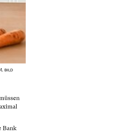
bt.
BILD
 müssen
maximal
e Bank