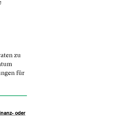
e
raten zu
entum
ungen für
nanz- oder