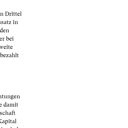
 Drittel
satz in
 den
er bei
weite
kbezahlt
chtungen
e damit
schaft
Kapital