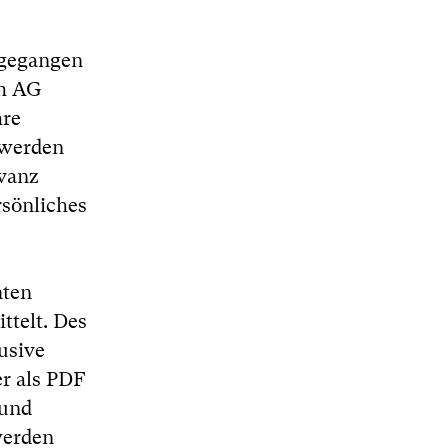
ngegangen
ih AG
hre
 werden
evanz
rsönliches
nten
telt. Des
usive
er als PDF
 und
werden