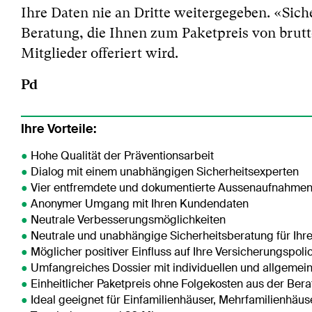
Ihre Daten nie an Dritte weitergegeben. «Sic
Beratung, die Ihnen zum Paketpreis von brutto
Mitglieder offeriert wird.
Pd
Ihre Vorteile:
●
Hohe Qualität der Präventionsarbeit
●
Dialog mit einem unabhängigen Sicherheitsexperten
●
Vier entfremdete und dokumentierte Aussenaufnahme
●
Anonymer Umgang mit Ihren Kundendaten
●
Neutrale Verbesserungsmöglichkeiten
●
Neutrale und unabhängige Sicherheitsberatung für Ihr
●
Möglicher positiver Einfluss auf Ihre Versicherungspoli
●
Umfangreiches Dossier mit individuellen und allgemei
●
Einheitlicher Paketpreis ohne Folgekosten aus der Ber
●
Ideal geeignet für Einfamilienhäuser, Mehrfamilienhä