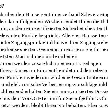
b?
eck über den Hauseigentümerverband Schweiz ei
n den darauffolgenden Wochen sendet Ihnen die Ib
n, an dem ein zertifizierter Sicherheitsberater I
levanten Punkte bespricht. Alle vier Hausseiten
gliche Zugangspunkte inklusive ihrer Zugangsrel
cherheitsexperten. Gemeinsam erörtern Sie Ihr pe
esetzten Massnahmen und erarbeiten
aktoren werden zusätzlich in einem Fragebogen
 Ihres Hauses im Büro entfremdet und den releva
den Punkten wiederum wird eine Gesamtnote ermit
 und elektronische Verbesserungsvorschläge inkl
chliessend erhalten Sie ein anonymisiertes Dossi
se aus dem Vor-Ort-Termin für Sie aufgeführt. Ob
tzt werden, bleibt Ihnen vorbehalten. Ebenso 