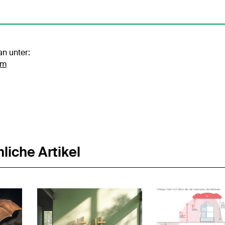
an unter:
im
liche Artikel