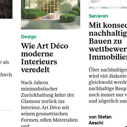
Sanieren
Mit konse
nachhalti
Design
Bauen zu
e
Wie Art Déco
wettbewer
moderne
Immobilie
Interieurs
 als
veredelt
Über nachhaltige
 durch
wird viel diskutier
gleichwohl werde
Nach Jahren
nachhaltige Baup
minimalistischer
noch immer nur v
Zurückhaltung kehrt der
und zögerlich um
Glamour zurück ins
Interieur. Art Déco mit
seinen geometrischen
von Stefan
Formen, edlen Materialien
Aeschi
und…