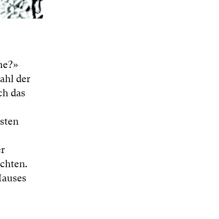
me?»
ahl der
ch das
rsten
er
chten.
Hauses