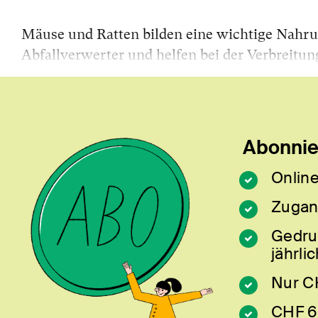
Mäuse und Ratten bilden eine wichtige Nahrun
Abfallverwerter und helfen bei der Verbreitu
Abonnier
Online
Zugan
Gedru
jährlic
Nur C
CHF 6