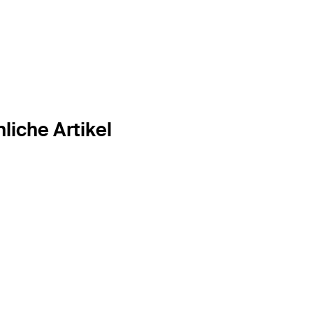
liche Artikel
Meier meint
Jaaa!
Jaaaaa!Jaaaaaaaa!
So häufig, so laut, so deutlich
wie Sportreporter Sascha
Rechtliches
Ruefer – nomen est omen –
cht
hat wohl in unserem Land