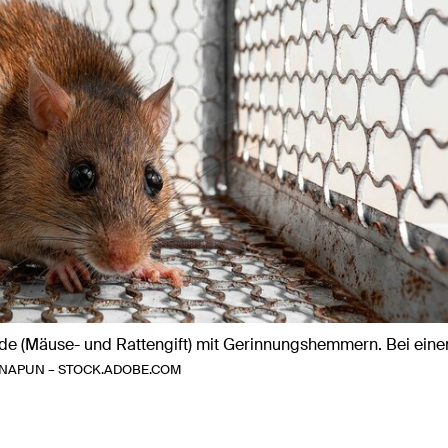
izide (Mäuse- und Rattengift) mit Gerinnungshemmern. Bei ein
ANAPUN – STOCK.ADOBE.COM