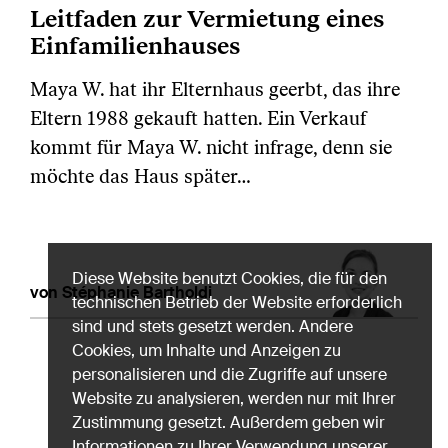
Leitfaden zur Vermietung eines
Einfamilienhauses
Maya W. hat ihr Elternhaus geerbt, das ihre
Eltern 1988 gekauft hatten. Ein Verkauf
kommt für Maya W. nicht infrage, denn sie
möchte das Haus später…
Diese Website benutzt Cookies, die für den
von Stéphanie Bartholdi
technischen Betrieb der Website erforderlich
sind und stets gesetzt werden. Andere
Cookies, um Inhalte und Anzeigen zu
personalisieren und die Zugriffe auf unsere
Website zu analysieren, werden nur mit Ihrer
Zustimmung gesetzt. Außerdem geben wir
Informationen zu Ihrer Verwendung unserer