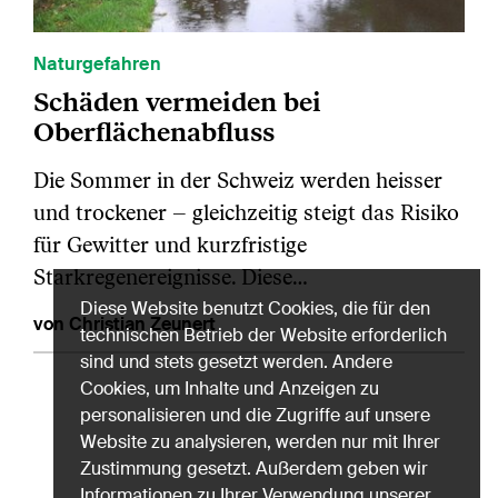
Naturgefahren
Schäden vermeiden bei
Oberflächenabfluss
Die Sommer in der Schweiz werden heisser
und trockener – gleichzeitig steigt das Risiko
für Gewitter und kurzfristige
Starkregenereignisse. Diese…
Diese Website benutzt Cookies, die für den
von Christian Zeunert
technischen Betrieb der Website erforderlich
sind und stets gesetzt werden. Andere
Cookies, um Inhalte und Anzeigen zu
personalisieren und die Zugriffe auf unsere
Website zu analysieren, werden nur mit Ihrer
Zustimmung gesetzt. Außerdem geben wir
Informationen zu Ihrer Verwendung unserer