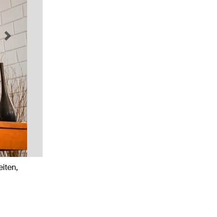
Next
iten,