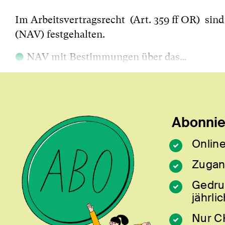
Im Arbeitsvertragsrecht (Art. 359 ff OR) si
(NAV) festgehalten.
●
NAV mit Bestimmungen über das…
Abonnier
Online
Zugan
Gedru
jährlic
Nur C