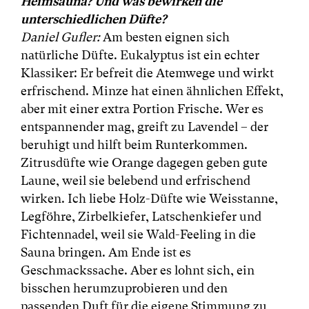
Heimsauna? Und was bewirken die
unterschiedlichen Düfte?
Daniel Gufler:
Am besten eignen sich
natürliche Düfte. Eukalyptus ist ein echter
Klassiker: Er befreit die Atemwege und wirkt
erfrischend. Minze hat einen ähnlichen Effekt,
aber mit einer extra Portion Frische. Wer es
entspannender mag, greift zu Lavendel – der
beruhigt und hilft beim Runterkommen.
Zitrusdüfte wie Orange dagegen geben gute
Laune, weil sie belebend und erfrischend
wirken. Ich liebe Holz-Düfte wie Weisstanne,
Legföhre, Zirbelkiefer, Latschenkiefer und
Fichtennadel, weil sie Wald-Feeling in die
Sauna bringen. Am Ende ist es
Geschmackssache. Aber es lohnt sich, ein
bisschen herumzuprobieren und den
passenden Duft für die eigene Stimmung zu