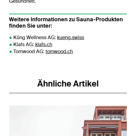
Gesundheit.
Weitere Informationen zu Sauna-Produkten
finden Sie unter:
●
Küng Wellness AG:
kueng.swiss
●
Klafs AG:
klafs.ch
●
Tomwood AG:
tomwood.ch
Ähnliche Artikel