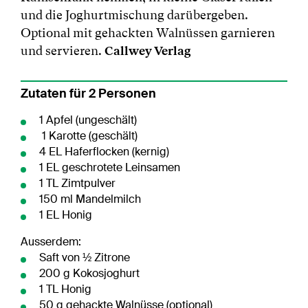
und die Joghurtmischung darübergeben.
Optional mit gehackten Walnüssen garnieren
und servieren.
Callwey Verlag
Zutaten für 2 Personen
1 Apfel (ungeschält)
1 Karotte (geschält)
4 EL Haferflocken (kernig)
1 EL geschrotete Leinsamen
1 TL Zimtpulver
150 ml Mandelmilch
1 EL Honig
Ausserdem:
Saft von ½ Zitrone
200 g Kokosjoghurt
1 TL Honig
50 g gehackte Walnüsse (optional)