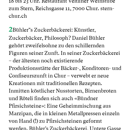
18 bis 23 Uhr. Restaurant Veltliner Weinstube
zum Stern, Reichsgasse 11, 7000 Chur. stern-
chur.ch
2
Bühler"s Zuckerbäckerei: Künstler,
Zuckerbäcker, Philosoph? Daniel Bühler
gehört zweifelsohne zu den schillernden
Figuren seiner Zunft. In seiner Zuckerbäckerei
– der ältesten noch existierende
Produktionsstätte der Bäcker-, Konditoren- und
Confiseurszunft in Chur – verwebt er neue
Kreationen mit traditionellen Rezepten.
Inmitten köstlicher Nusstorten, Birnenbroten
und Röteli finden sich auch «Bündner
Pfirsichsteine»: Eine Geheimmischung aus
Marzipan, die in kleinen Metallpressen einzeln
von Hand (!) zu Pfirsichsteinen geformt
werden. Bühler’s Zuckerbäckerei, Untere Gasse