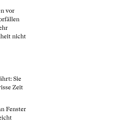
n vor
orfällen
ehr
heit nicht
hrt: Sie
isse Zeit
an Fenster
eicht