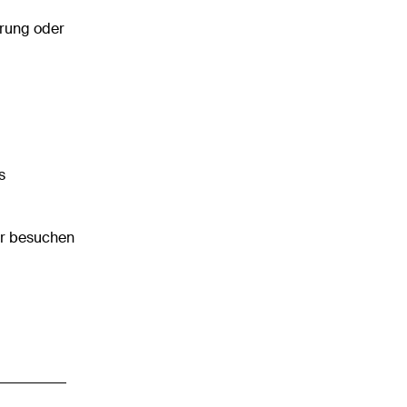
erung oder
s
er besuchen