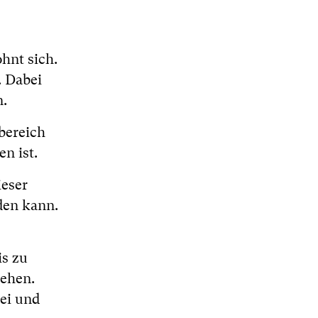
hnt sich.
. Dabei
n.
bereich
n ist.
ieser
den kann.
is zu
gehen.
zei und