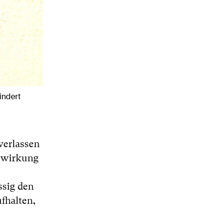
indert
verlassen
alwirkung
ssig den
fhalten,