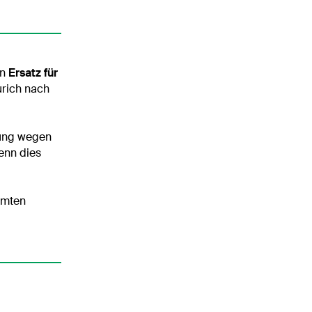
en
Ersatz für
Zurich nach
zung wegen
enn dies
mmten