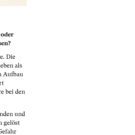
 oder
sen?
e. Die
eben als
n Aufbau
rt
e bei den
enden und
 gelöst
Gefahr