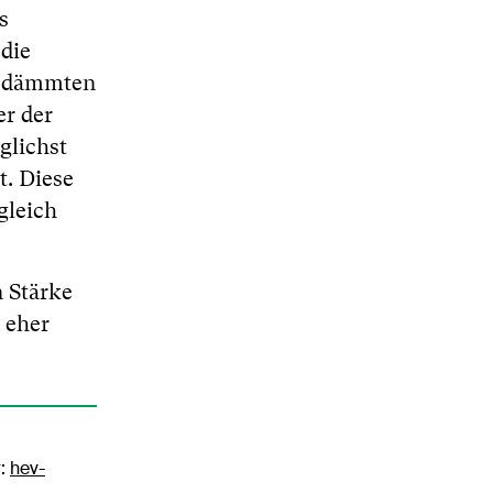
s
die
gedämmten
er der
glichst
. Diese
gleich
 Stärke
 eher
r:
hev-